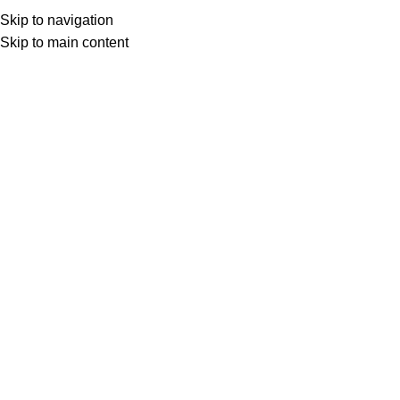
Skip to navigation
Skip to main content
Μια συλλογή για τους μικρούς μας
φίλους
Ανακαλύψτε μοναδικά βαπτιστικά και ξεχωριστά δώρα,
σχεδιασμένα με αγάπη.