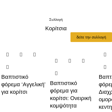
Συλλογή
Κορίτσια
δείτε την συλλογή
Βαπτιστικό
Βαπτ
Βαπτιστικό
φόρεμα ‘Αγγελική’
φόρε
φόρεμα για
για κορίτσι
Διαχ
κορίτσι: Ονειρική
ομορ
κομψότητα
κεντη