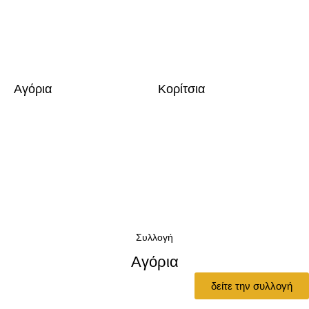
Αγόρια
Κορίτσια
C
Συλλογή
Αγόρια
δείτε την συλλογή